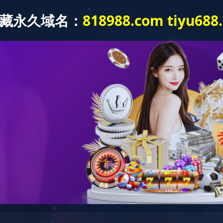
司首页
公司概况
新闻中心
下属企业
产品展示
公