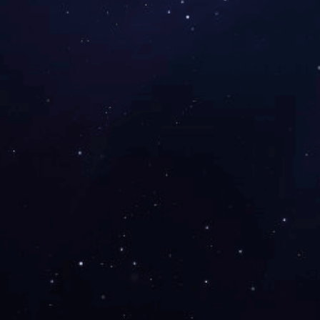
公司概况
新闻中心