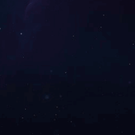
下属单位
产品展示
公益事业
企业文化
招贤纳士
wb万搏
地址：梅州市梅江区沿江东路威华大厦 电话：0753-2191698
Copyright © 广东威华集团
粤ICP备2023091624号