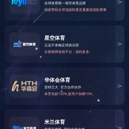
您当前的位置：首页 > wb万搏体育·(中国)平台官方网站
双
特点： ★良好的浸润性
★双面光滑，具有高的抗拉强度
★稳定的产品性能，适用于高容量可充电电池
应用：★数码类锂电池